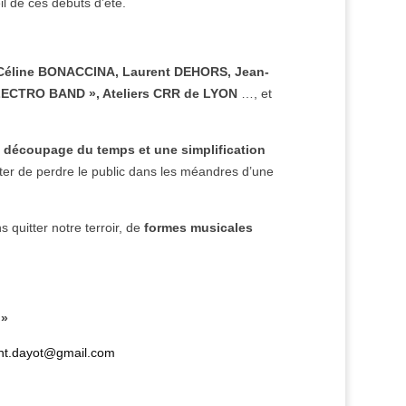
il de ces débuts d’été.
Céline BONACCINA, Laurent DEHORS, Jean-
ECTRO BAND », Ateliers CRR de LYON
…, et
découpage du temps et une simplification
ter de perdre le public dans les méandres d’une
s quitter notre terroir, de
formes musicales
 »
nt.dayot@gmail.com