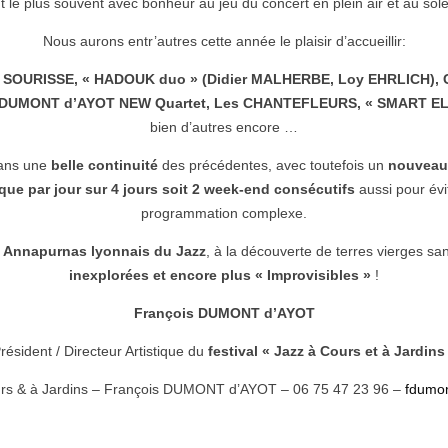
t le plus souvent avec bonheur au jeu du concert en plein air et au sole
Nous aurons entr’autres cette année le plaisir d’accueillir:
 SOURISSE, « HADOUK duo » (Didier MALHERBE, Loy EHRLICH), 
 DUMONT d’AYOT NEW Quartet, Les CHANTEFLEURS, « SMART EL
bien d’autres encore …
 dans une
belle continuité
des précédentes, avec toutefois un
nouveau 
ique par jour sur 4 jours soit 2 week-end consécutifs
aussi pour évi
programmation complexe.
 Annapurnas lyonnais du Jazz
, à la découverte de terres vierges san
inexplorées et encore plus
« Improvisibles »
!
François DUMONT d’AYOT
résident / Directeur Artistique du
festival « Jazz à Cours et à Jardins
urs & à Jardins – François DUMONT d’AYOT – 06 75 47 23 96 –
fdumo