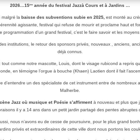
2026…15
année du festival Jazzà Cours et à Jardins …
ème
i malgré la
baisse des subventions subie en 2025,
est monté au crén
rennité agissante, festival qui refuse de mourir et proclame haut et for
é de programmation d’un grand festival, c’est le faire savoir et les moyens
 des institutions, le retour des sponsors privés, nouveaux , anciens, 
déjà connus.
s : tout comme notre mascotte, Louis, dont le visage rubicond a repris 
onde, en témoigne l’orgue à bouche (Khaen) Laotien dont il fait l’ascen
 d’entendre un des spécialiste de cet instrument entre de nombreux au
Malherbe.
scène Jazz où musique et Poésie s’affirment
à nouveau et plus que 
loraisons il y a 14 ans dans un petit jardin partagé des pentes abrupte
ussi, nous n’avons eu de cesse de poursuivre, pour le plus grand bonheu
ardins privés et extraordinaires de cette ville dont nous portons les coul