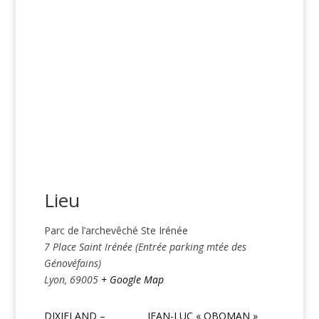
Lieu
Parc de l’archevêché Ste Irénée
7 Place Saint Irénée (Entrée parking mtée des
Génovéfains)
Lyon
,
69005
+ Google Map
DIXIELAND –
JEAN-LUC « OBOMAN »