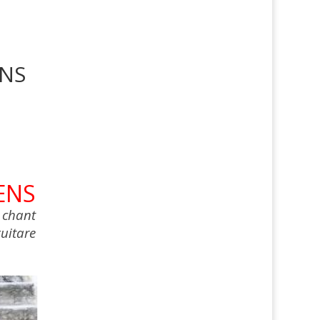
ENS
ENS
 chant
uitare