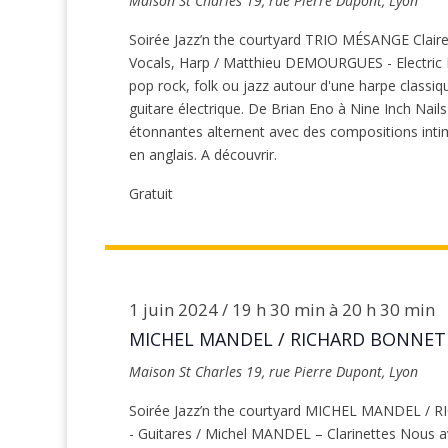
Maison St Charles
19, rue Pierre Dupont, Lyon
Soirée Jazz’n the courtyard TRIO MÉSANGE Clai
Vocals, Harp / Matthieu DEMOURGUES - Electric 
pop rock, folk ou jazz autour d'une harpe class
guitare électrique. De Brian Eno à Nine Inch Nails
étonnantes alternent avec des compositions intim
en anglais. A découvrir.
Gratuit
1 juin 2024 / 19 h 30 min
à
20 h 30 min
MICHEL MANDEL / RICHARD BONNET
Maison St Charles
19, rue Pierre Dupont, Lyon
Soirée Jazz’n the courtyard MICHEL MANDEL 
- Guitares / Michel MANDEL – Clarinettes Nous 