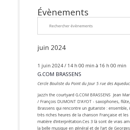
Évènements
Recherche
Saisir
et
mot-
navigation
clé.
de
Rechercher
juin 2024
vues
Évènements
Évènements
par
mot-
1 juin 2024 / 14 h 00 min
à
16 h 00 min
clé.
G.COM BRASSENS
Cercle Bouliste du Point du Jour
5 rue des Aqueduc
Jazz’n the courtyard G.COM BRASSENS Jean Marie
/ François DUMONT D’AYOT - saxophones, flûte, cl
Brassens qui rencontre un guitariste : ensemble, i
très riches heures de la chanson Française et les
matière d’interprétation.Ces 3 là sont de vrais a
la belle musique en général et de l’art de Georges