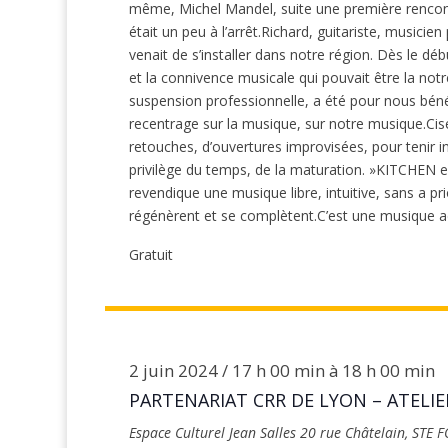
même, Michel Mandel, suite une première rencont
était un peu à l’arrêt.Richard, guitariste, musicie
venait de s’installer dans notre région. Dès le dé
et la connivence musicale qui pouvait être la no
suspension professionnelle, a été pour nous bénéf
recentrage sur la musique, sur notre musique.Cisele
retouches, d’ouvertures improvisées, pour tenir i
privilège du temps, de la maturation. »KITCHEN e
revendique une musique libre, intuitive, sans a prio
régénèrent et se complètent.C’est une musique a
Gratuit
2 juin 2024 / 17 h 00 min
à
18 h 00 min
PARTENARIAT CRR DE LYON – ATELIER
Espace Culturel Jean Salles
20 rue Châtelain, STE 