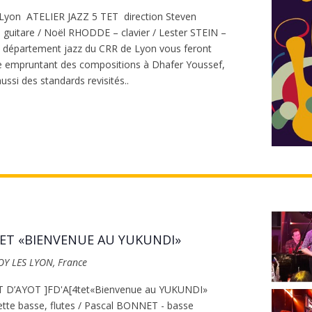
 Lyon ATELIER JAZZ 5 TET direction Steven
itare / Noël RHODDE – clavier / Lester STEIN –
du département jazz du CRR de Lyon vous feront
e empruntant des compositions à Dhafer Youssef,
ussi des standards revisités..
TET «BIENVENUE AU YUKUNDI»
FOY LES LYON, France
T D’AYOT ]FD'A[4tet«Bienvenue au YUKUNDI»
te basse, flutes / Pascal BONNET - basse